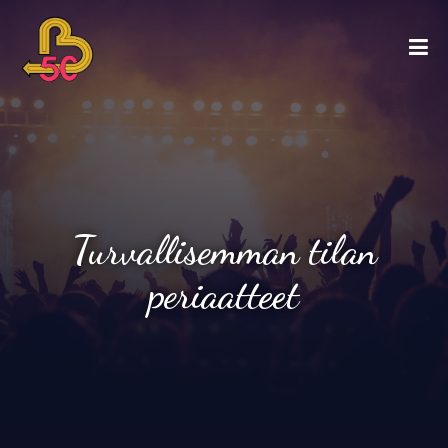
Turvallisemman tilan
periaatteet