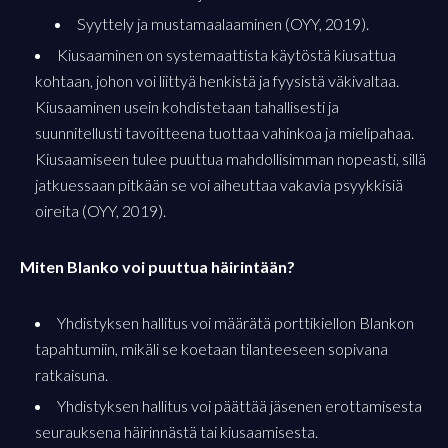
Syyttely ja mustamaalaaminen (OYY, 2019).
Kiusaaminen on systemaattista käytöstä kiusattua
kohtaan, johon voi liittyä henkistä ja fyysistä väkivaltaa.
Kiusaaminen usein kohdistetaan tahallisesti ja
suunnitellusti tavoitteena tuottaa vahinkoa ja mielipahaa.
Kiusaamiseen tulee puuttua mahdollisimman nopeasti, sillä
jatkuessaan pitkään se voi aiheuttaa vakavia psyykkisiä
oireita (OYY, 2019).
Miten Blanko voi puuttua häirintään?
Yhdistyksen hallitus voi määrätä porttikiellon Blankon
tapahtumiin, mikäli se koetaan tilanteeseen sopivana
ratkaisuna.
Yhdistyksen hallitus voi päättää jäsenen erottamisesta
seurauksena häirinnästä tai kiusaamisesta.