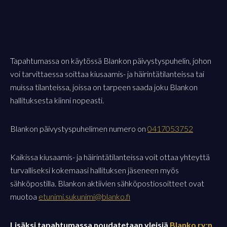
Tapahtumassa on käytössä Blankon päivystyspuhelin, johon
voi tarvittaessa soittaa kiusaamis- ja häirintätilanteissa tai
muissa tilanteissa, joissa on tarpeen saada joku Blankon
hallituksesta kiinni nopeasti.
Blankon päivystyspuhelimen numero on
0417053752
Kaikissa kiusaamis- ja häirintätilanteissa voit ottaa yhteyttä
turvalliseksi kokemaasi hallituksen jäseneen myös
sähköpostilla. Blankon aktiivien sähköpostiosoitteet ovat
muotoa
etunimi.sukunimi@blanko.fi
Lisäksi tapahtumassa noudatetaan yleisiä
Blanko ry:n