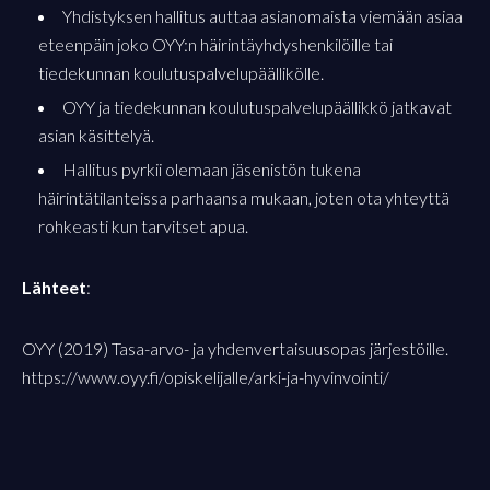
Yhdistyksen hallitus auttaa asianomaista viemään asiaa
eteenpäin joko OYY:n häirintäyhdyshenkilöille tai
tiedekunnan koulutuspalvelupäällikölle.
OYY ja tiedekunnan koulutuspalvelupäällikkö jatkavat
asian käsittelyä.
Hallitus pyrkii olemaan jäsenistön tukena
häirintätilanteissa parhaansa mukaan, joten ota yhteyttä
rohkeasti kun tarvitset apua.
Lähteet
:
OYY (2019) Tasa-arvo- ja yhdenvertaisuusopas järjestöille.
https://www.oyy.fi/opiskelijalle/arki-ja-hyvinvointi/