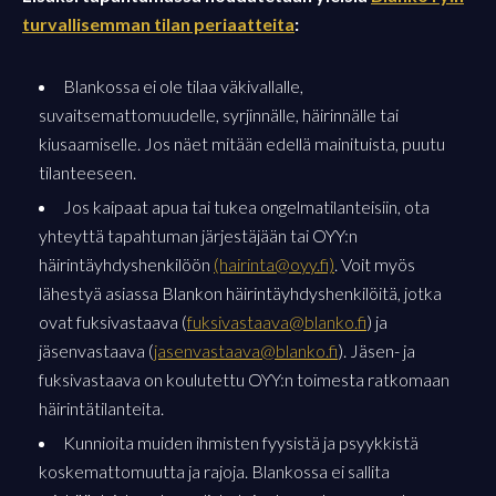
turvallisemman tilan periaatteita
:
Blankossa ei ole tilaa väkivallalle,
suvaitsemattomuudelle, syrjinnälle, häirinnälle tai
kiusaamiselle. Jos näet mitään edellä mainituista, puutu
tilanteeseen.
Jos kaipaat apua tai tukea ongelmatilanteisiin, ota
yhteyttä tapahtuman järjestäjään tai OYY:n
häirintäyhdyshenkilöön
(hairinta@oyy.fi)
. Voit myös
lähestyä asiassa Blankon häirintäyhdyshenkilöitä, jotka
ovat fuksivastaava (
fuksivastaava@blanko.fi
) ja
jäsenvastaava (
jasenvastaava@blanko.fi
). Jäsen- ja
fuksivastaava on koulutettu OYY:n toimesta ratkomaan
häirintätilanteita.
Kunnioita muiden ihmisten fyysistä ja psyykkistä
koskemattomuutta ja rajoja. Blankossa ei sallita