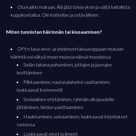
Ota kaikki mukaan. Älä jätä toisia yksin ja vältä haitallista
kuppikuntailua. Ole kohtelias ja ystävällinen.
Miten tunnistan häirinnän tai kiusaamisen?
OYY:n tasa-arvo- ja yhdenvertaisuusoppaan mukaan
häirintä voi näkyä muun muassa näissä muodoissa
Selän takana puhuminen, juttujen ja juorujen
levittäminen
Pilkkaaminen, naurunalaiseksi saattaminen,
loukkaavat kommentit
Sosiaalinen eristäminen, ryhmän ulkopuolelle
jättäminen, tiedon panttaaminen
Haukkuminen, solvaaminen, loukkaavat kirjoitukset
somessa
Loukkaavat eleet ja ilmeet