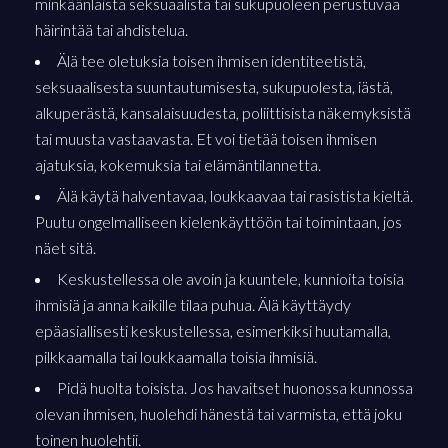
minkäänlaista seksuaalista tai sukupuoleen perustuvaa
häirintää tai ahdistelua.
Älä tee oletuksia toisen ihmisen identiteetistä,
seksuaalisesta suuntautumisesta, sukupuolesta, iästä,
alkuperästä, kansalaisuudesta, poliittisista näkemyksistä
tai muusta vastaavasta. Et voi tietää toisen ihmisen
ajatuksia, kokemuksia tai elämäntilannetta.
Älä käytä halventavaa, loukkaavaa tai rasistista kieltä.
Puutu ongelmalliseen kielenkäyttöön tai toimintaan, jos
näet sitä.
Keskustellessa ole avoin ja kuuntele, kunnioita toisia
ihmisiä ja anna kaikille tilaa puhua. Älä käyttäydy
epäasiallisesti keskustellessa, esimerkiksi huutamalla,
pilkkaamalla tai loukkaamalla toisia ihmisiä.
Pidä huolta toisista. Jos havaitset huonossa kunnossa
olevan ihmisen, huolehdi hänestä tai varmista, että joku
toinen huolehtii.